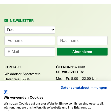
NEWSLETTER
Anrede
Abonnieren
KONTAKT
ÖFFNUNGS- UND
SERVICEZEITEN:
Walddörfer Sportverein
Mo. – Fr. 8:00 – 22:00 Uhr
Halenreie 32-34
Sa. & So. 9:00 – 19:00 Uhr
22359 Hamburg
Datenschutzbestimmungen
Tel. 040 / 64 50 62 - 0
info@walddoerfer-sv.de
Wir verwenden Cookies
Wir nutzen Cookies auf unserer Website. Einige von ihnen sind essenziell,
während andere uns helfen, diese Website und Ihre Erfahrung zu
MEDIA
VEREINSSHOP