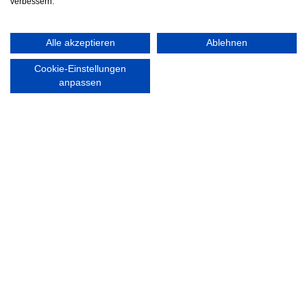
verbessern.
Alle akzeptieren
Ablehnen
Nordsport.store
Cookie-Einstellungen
anpassen
RECHTLICHES
Impressum
Datenschutzerklärung
Ausgezeichnet mit:
Partner: