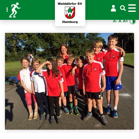
A-
A
A+