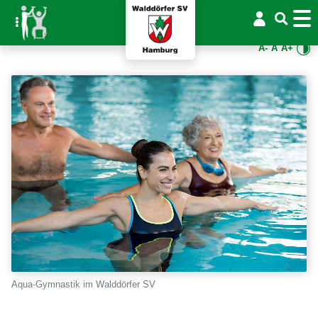
A-
A
A+
Aqua-Gymnastik im Walddörfer SV