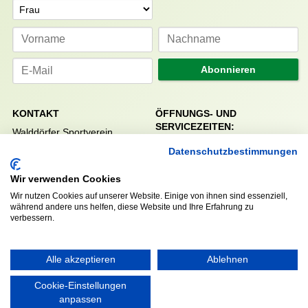
Anrede
Abonnieren
KONTAKT
ÖFFNUNGS- UND
SERVICEZEITEN:
Walddörfer Sportverein
Mo. – Fr. 8:00 – 22:00 Uhr
Halenreie 32-34
Datenschutzbestimmungen
Sa. & So. 9:00 – 19:00 Uhr
22359 Hamburg
Tel. 040 / 64 50 62 - 0
Wir verwenden Cookies
info@walddoerfer-sv.de
Wir nutzen Cookies auf unserer Website. Einige von ihnen sind essenziell,
während andere uns helfen, diese Website und Ihre Erfahrung zu
verbessern.
MEDIA
VEREINSSHOP
Alle akzeptieren
Ablehnen
Cookie-Einstellungen
Nordsport.store
anpassen