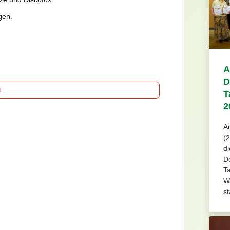
gen.
A
D
t
T
2
A
(2
d
D
T
W
st