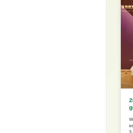
Z
g
W
e
3.