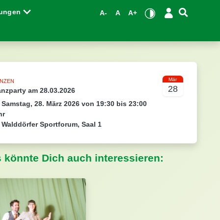
tungen
A-
A
A+
Mär
ANZEN
28
anzparty am 28.03.2026
Samstag, 28. März 2026 von 19:30 bis 23:00
hr
Walddörfer Sportforum, Saal 1
s könnte Dich auch interessieren: