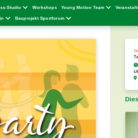
ess-Studio
Workshops
Young Motion Team
Veranstal
ein
Bauprojekt Sportforum
T
T
U
Die