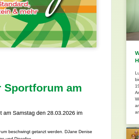
W
H
Lu
b
r Sportforum am
1
A
W
an
a
det am Samstag den 28.03.2026 im
forum beschwingt getanzt werden. DJane Denise
nze und Discofox.