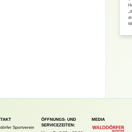
H
„d
dr
Wa
TAKT
ÖFFNUNGS- UND
MEDIA
SERVICEZEITEN:
dörfer Sportverein