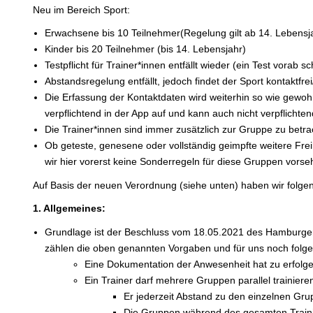
Neu im Bereich Sport:
Erwachsene bis 10 Teilnehmer(Regelung gilt ab 14. Lebensj
Kinder bis 20 Teilnehmer (bis 14. Lebensjahr)
Testpflicht für Trainer*innen entfällt wieder (ein Test vorab s
Abstandsregelung entfällt, jedoch findet der Sport kontaktfre
Die Erfassung der Kontaktdaten wird weiterhin so wie gewohn
verpflichtend in der App auf und kann auch nicht verpflichte
Die Trainer*innen sind immer zusätzlich zur Gruppe zu betrac
Ob geteste, genesene oder vollständig geimpfte weitere Fre
wir hier vorerst keine Sonderregeln für diese Gruppen vors
Auf Basis der neuen Verordnung (siehe unten) haben wir folge
1. Allgemeines:
Grundlage ist der Beschluss vom 18.05.2021 des Hamburge
zählen die oben genannten Vorgaben und für uns noch folg
Eine Dokumentation der Anwesenheit hat zu erfolg
Ein Trainer darf mehrere Gruppen parallel trainieren
Er jederzeit Abstand zu den einzelnen Gr
Die Gruppen während des gesamten Traini