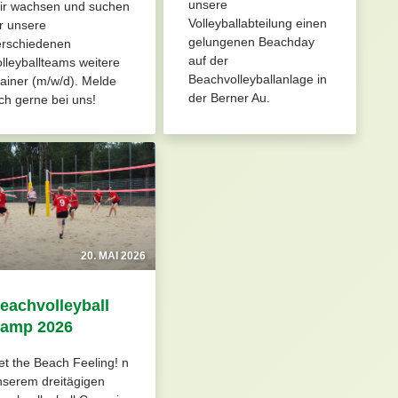
unsere
ir wachsen und suchen
Volleyballabteilung einen
r unsere
gelungenen Beachday
erschiedenen
auf der
lleyballteams weitere
Beachvolleyballanlage in
ainer (m/w/d). Melde
der Berner Au.
ch gerne bei uns!
20. MAI 2026
eachvolleyball
amp 2026
t the Beach Feeling! n
nserem dreitägigen