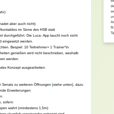
Be
d
wo
ahr)
u
An
chadet aber auch nicht).
fi
i/kontaktlos im Sinne des HSB statt
Sp
t durchgeführt. Die Luca- App taucht noch nicht
nd eingesetzt werden.
hten. Bespiel: 10 Teilnehmer+ 1 Trainer*in.
iheiten genießen wird nicht beschrieben, weshalb
ehen werden.
ndes Konzept ausgearbeiten:
r Senats zu weiteren Öffnungen
(
siehe unten), dazu
ende Erweiterungen:
en
, sofern:
uppen wahrt (mindestens 1,5m)
ngs räumlich voneinander getrennt sind