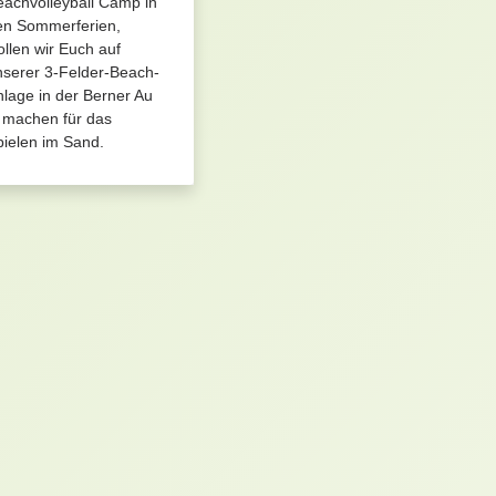
achvolleyball Camp in
en Sommerferien,
llen wir Euch auf
nserer 3-Felder-Beach-
lage in der Berner Au
t machen für das
ielen im Sand.