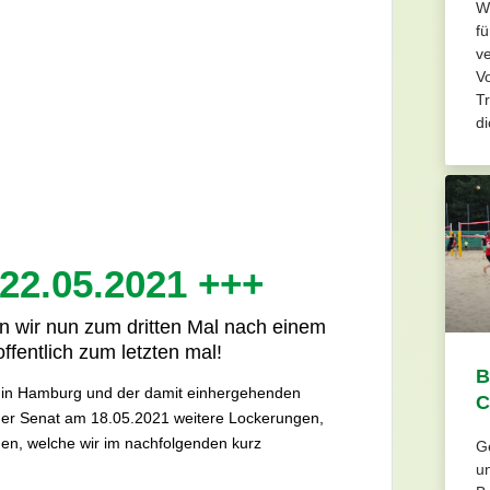
W
fü
v
Vo
Tr
di
 22.05.2021 +++
ten wir nun zum dritten Mal nach einem
fentlich zum letzten mal!
B
n in Hamburg und der damit einhergehenden
C
er Senat am 18.05.2021 weitere Lockerungen,
en, welche wir im nachfolgenden kurz
Ge
u