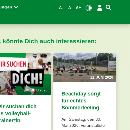
tungen
A-
A
A+
s könnte Dich auch interessieren:
12. JUNI 2026
20. JULI 2026
Beachday sorgt
für echtes
ir suchen dich
Sommerfeeling
ls Volleyball-
Am Samstag, den 30.
rainer*in
Mai 2026, veranstaltete