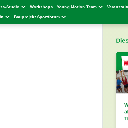
ess-Studio
Workshops
Young Motion Team
Veranstal
ein
Bauprojekt Sportforum
Die
W
a
T