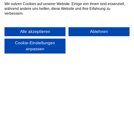
Wir nutzen Cookies auf unserer Website. Einige von ihnen sind essenziell,
während andere uns helfen, diese Website und Ihre Erfahrung zu
Nordsport.store
verbessern.
RECHTLICHES
Alle akzeptieren
Ablehnen
Impressum
Datenschutzerklärung
Cookie-Einstellungen
anpassen
Ausgezeichnet mit:
Partner: