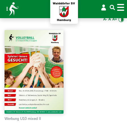
A-
A
A+
Werbung U10 mixed II