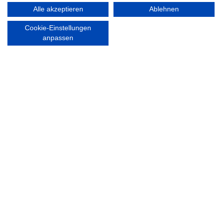
Alle akzeptieren
Ablehnen
KONTAKT
ÖFFNUNGS- UND
Cookie-Einstellungen
SERVICEZEITEN:
anpassen
Walddörfer Sportverein
Mo. – Fr. 8:00 – 22:00 Uhr
Halenreie 32-34
Sa. & So. 9:00 – 19:00 Uhr
22359 Hamburg
Tel. 040 / 64 50 62 - 0
info@walddoerfer-sv.de
MEDIA
VEREINSSHOP
Nordsport.store
RECHTLICHES
Impressum
Datenschutzerklärung