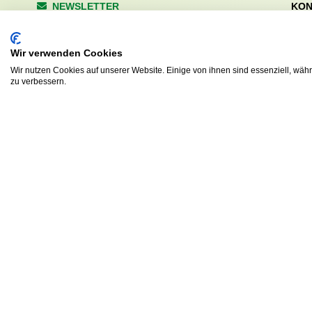
NEWSLETTER
KON
Wald
Anrede
Hale
Wir verwenden Cookies
223
Tel. 
Wir nutzen Cookies auf unserer Website. Einige von ihnen sind essenziell, wäh
zu verbessern.
info
Abonnieren
sv.d