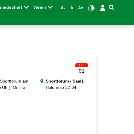
gliedschaft
Verein
A-
A
A+
Feb
01
r Sportforum am
Sportforum - Saal1
 Uhr). Online-
Halenreie 32-34