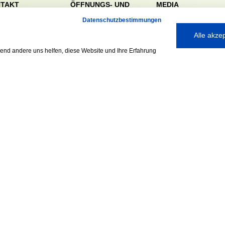
TAKT
ÖFFNUNGS- UND
MEDIA
SERVICEZEITEN:
dörfer Sportverein
Datenschutzbestimmungen
Mo. – Fr. 8:00 – 22:00
nreie 32-34
Alle akze
Uhr
59 Hamburg
Sa. & So. 9:00 – 19:00
040 / 64 50 62 - 0
rend andere uns helfen, diese Website und Ihre Erfahrung
Uhr
@walddoerfer-
e
Ausgezeichnet mit:
Partner: