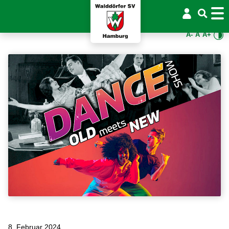
A-
A
A+
8. Februar 2024