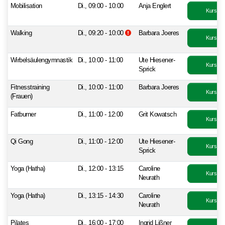
Mobilisation
Di., 09:00 - 10:00
Anja Englert
Kurs bu
Zusatzinformationen beachten.
Walking
Di., 09:20 - 10:00
Barbara Joeres
Kurs bu
Wirbelsäulengymnastik
Di., 10:00 - 11:00
Ute Hiesener-
Kurs bu
Sprick
Fitnesstraining
Di., 10:00 - 11:00
Barbara Joeres
Kurs bu
(Frauen)
Fatburner
Di., 11:00 - 12:00
Grit Kowatsch
Kurs bu
Qi Gong
Di., 11:00 - 12:00
Ute Hiesener-
Kurs bu
Sprick
Yoga (Hatha)
Di., 12:00 - 13:15
Caroline
Kurs bu
Neurath
Yoga (Hatha)
Di., 13:15 - 14:30
Caroline
Kurs bu
Neurath
Pilates
Di., 16:00 - 17:00
Ingrid Lißner