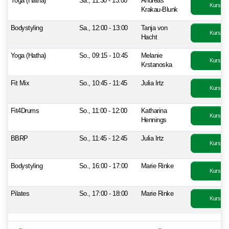
Yoga (Hatha)
Sa., 11:30 - 13:00
Andreas
Kurs bu
Krakau-Blunk
Bodystyling
Sa., 12:00 - 13:00
Tanja von
Kurs bu
Hacht
Yoga (Hatha)
So., 09:15 - 10:45
Melanie
Kurs bu
Krstanoska
Fit Mix
So., 10:45 - 11:45
Julia Irtz
Kurs bu
Fit4Drums
So., 11:00 - 12:00
Katharina
Kurs bu
Hennings
BBRP
So., 11:45 - 12:45
Julia Irtz
Kurs bu
Bodystyling
So., 16:00 - 17:00
Marie Rinke
Kurs bu
Pilates
So., 17:00 - 18:00
Marie Rinke
Kurs bu