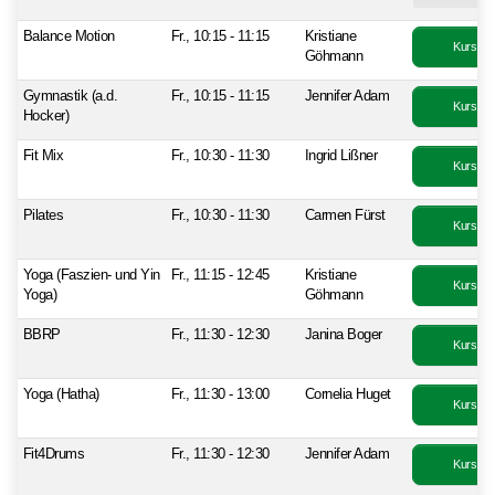
Balance Motion
Fr., 10:15 - 11:15
Kristiane
Kurs bu
Göhmann
Gymnastik (a.d.
Fr., 10:15 - 11:15
Jennifer Adam
Kurs bu
Hocker)
Fit Mix
Fr., 10:30 - 11:30
Ingrid Lißner
Kurs bu
Pilates
Fr., 10:30 - 11:30
Carmen Fürst
Kurs bu
Yoga (Faszien- und Yin
Fr., 11:15 - 12:45
Kristiane
Kurs bu
Yoga)
Göhmann
BBRP
Fr., 11:30 - 12:30
Janina Boger
Kurs bu
Yoga (Hatha)
Fr., 11:30 - 13:00
Cornelia Huget
Kurs bu
Fit4Drums
Fr., 11:30 - 12:30
Jennifer Adam
Kurs bu