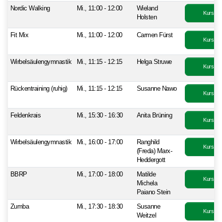
Nordic Walking
Mi., 11:00 - 12:00
Wieland
Kurs bu
Holsten
Fit Mix
Mi., 11:00 - 12:00
Carmen Fürst
Kurs bu
Wirbelsäulengymnastik
Mi., 11:15 - 12:15
Helga Struwe
Kurs bu
Rückentraining (ruhig)
Mi., 11:15 - 12:15
Susanne Nawo
Kurs bu
Feldenkrais
Mi., 15:30 - 16:30
Anita Brüning
Kurs bu
Wirbelsäulengymnastik
Mi., 16:00 - 17:00
Ranghild
Kurs bu
(Freda) Marx-
Heddergott
BBRP
Mi., 17:00 - 18:00
Matilde
Kurs bu
Michela
Paiano Stein
Zumba
Mi., 17:30 - 18:30
Susanne
Kurs bu
Weitzel