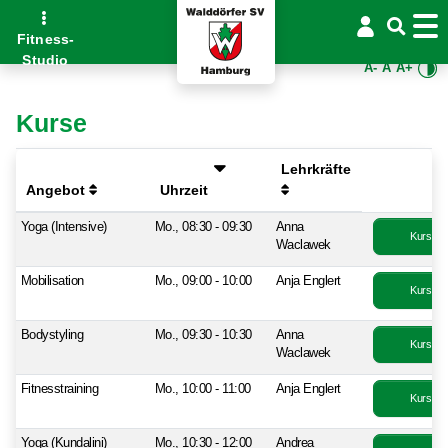
Fitness-
Studio
A-
A
A+
Kurse
Lehrkräfte
Angebot
Uhrzeit
Yoga (Intensive)
Mo., 08:30 - 09:30
Anna
Kurs bu
Waclawek
Mobilisation
Mo., 09:00 - 10:00
Anja Englert
Kurs bu
Bodystyling
Mo., 09:30 - 10:30
Anna
Kurs bu
Waclawek
Fitnesstraining
Mo., 10:00 - 11:00
Anja Englert
Kurs bu
Yoga (Kundalini)
Mo., 10:30 - 12:00
Andrea