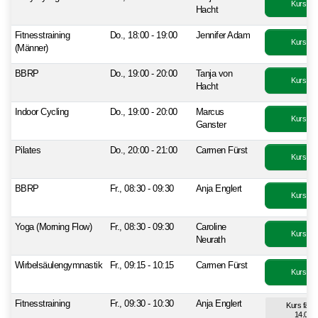
Kurs bu
Hacht
Fitnesstraining
Do., 18:00 - 19:00
Jennifer Adam
Kurs bu
(Männer)
BBRP
Do., 19:00 - 20:00
Tanja von
Kurs bu
Hacht
Indoor Cycling
Do., 19:00 - 20:00
Marcus
Kurs bu
Ganster
Pilates
Do., 20:00 - 21:00
Carmen Fürst
Kurs bu
BBRP
Fr., 08:30 - 09:30
Anja Englert
Kurs bu
Yoga (Morning Flow)
Fr., 08:30 - 09:30
Caroline
Kurs bu
Neurath
Wirbelsäulengymnastik
Fr., 09:15 - 10:15
Carmen Fürst
Kurs bu
Fitnesstraining
Fr., 09:30 - 10:30
Anja Englert
Kurs fällt
14.08.