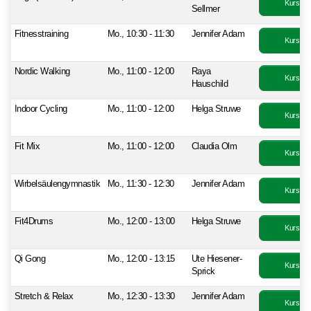
Kurs bu
Sellmer
Fitnesstraining
Mo., 10:30 - 11:30
Jennifer Adam
Kurs bu
Nordic Walking
Mo., 11:00 - 12:00
Raya
Kurs bu
Hauschild
Indoor Cycling
Mo., 11:00 - 12:00
Helga Struwe
Kurs bu
Fit Mix
Mo., 11:00 - 12:00
Claudia Olm
Kurs bu
Wirbelsäulengymnastik
Mo., 11:30 - 12:30
Jennifer Adam
Kurs bu
Fit4Drums
Mo., 12:00 - 13:00
Helga Struwe
Kurs bu
Qi Gong
Mo., 12:00 - 13:15
Ute Hiesener-
Kurs bu
Sprick
Stretch & Relax
Mo., 12:30 - 13:30
Jennifer Adam
Kurs bu