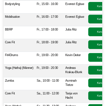
Bodystyling
Fr., 15:00 - 16:00
Everest Egbue
Kurs bu
Mobilisation
Fr., 16:00 - 17:00
Everest Egbue
Kurs bu
BBRP
Fr., 17:00 - 18:00
Julia Ritz
Kurs bu
Core Fit
Fr., 18:00 - 19:00
Julia Ritz
Kurs bu
Fit4Drums
Fr., 19:00 - 20:00
Kevin Deiter
Kurs bu
Yoga (Hatha) (Männer)
Fr., 19:00 - 20:30
Andreas
Kurs bu
Krakau-Blunk
Zumba
Sa., 10:00 - 11:00
Asminah
Kurs bu
Tietze
Core Fit
Sa., 11:00 - 12:00
Tanja von
Kurs bu
Hacht