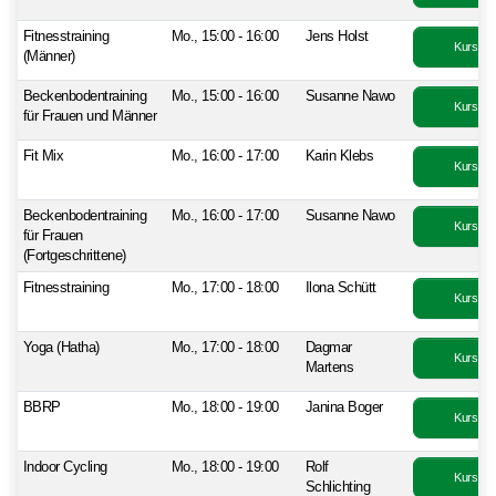
Fitnesstraining
Mo., 15:00 - 16:00
Jens Holst
Kurs bu
(Männer)
Beckenbodentraining
Mo., 15:00 - 16:00
Susanne Nawo
Kurs bu
für Frauen und Männer
Fit Mix
Mo., 16:00 - 17:00
Karin Klebs
Kurs bu
Beckenbodentraining
Mo., 16:00 - 17:00
Susanne Nawo
Kurs bu
für Frauen
(Fortgeschrittene)
Fitnesstraining
Mo., 17:00 - 18:00
Ilona Schütt
Kurs bu
Yoga (Hatha)
Mo., 17:00 - 18:00
Dagmar
Kurs bu
Martens
BBRP
Mo., 18:00 - 19:00
Janina Boger
Kurs bu
Indoor Cycling
Mo., 18:00 - 19:00
Rolf
Kurs bu
Schlichting