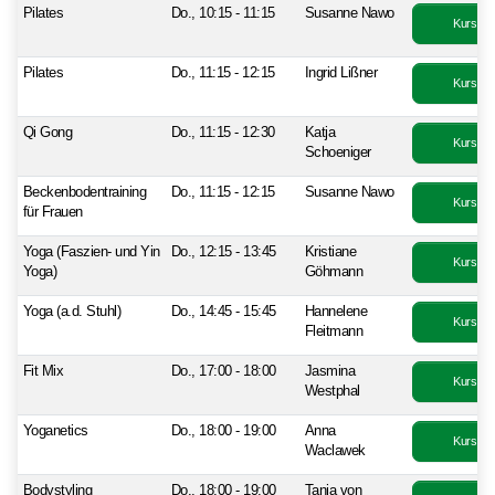
Pilates
Do., 10:15 - 11:15
Susanne Nawo
Kurs bu
Pilates
Do., 11:15 - 12:15
Ingrid Lißner
Kurs bu
Qi Gong
Do., 11:15 - 12:30
Katja
Kurs bu
Schoeniger
Beckenbodentraining
Do., 11:15 - 12:15
Susanne Nawo
Kurs bu
für Frauen
Yoga (Faszien- und Yin
Do., 12:15 - 13:45
Kristiane
Kurs bu
Yoga)
Göhmann
Yoga (a.d. Stuhl)
Do., 14:45 - 15:45
Hannelene
Kurs bu
Fleitmann
Fit Mix
Do., 17:00 - 18:00
Jasmina
Kurs bu
Westphal
Yoganetics
Do., 18:00 - 19:00
Anna
Kurs bu
Waclawek
Bodystyling
Do., 18:00 - 19:00
Tanja von