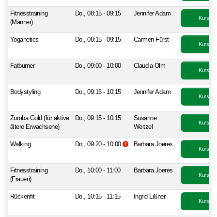
Fitnesstraining
Do., 08:15 - 09:15
Jennifer Adam
Kurs bu
(Männer)
Yoganetics
Do., 08:15 - 09:15
Carmen Fürst
Kurs bu
Fatburner
Do., 09:00 - 10:00
Claudia Olm
Kurs bu
Bodystyling
Do., 09:15 - 10:15
Jennifer Adam
Kurs bu
Zumba Gold (für aktive
Do., 09:15 - 10:15
Susanne
Kurs bu
ältere Erwachsene)
Weitzel
Zusatzinformationen beachten.
Walking
Do., 09:20 - 10:00
Barbara Joeres
Kurs bu
Fitnesstraining
Do., 10:00 - 11:00
Barbara Joeres
Kurs bu
(Frauen)
Rückenfit
Do., 10:15 - 11:15
Ingrid Lißner
Kurs bu