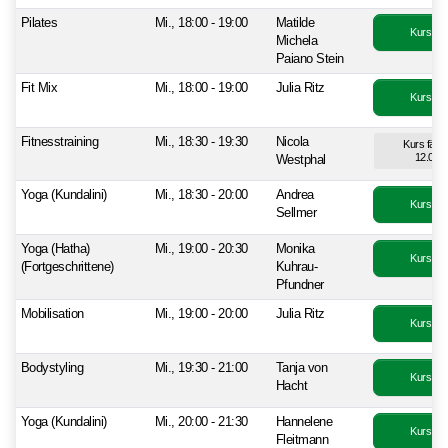
Pilates
Mi., 18:00 - 19:00
Matilde
Kurs bu
Michela
Paiano Stein
Fit Mix
Mi., 18:00 - 19:00
Julia Ritz
Kurs bu
Fitnesstraining
Mi., 18:30 - 19:30
Nicola
Kurs fällt
12.08.
Westphal
Yoga (Kundalini)
Mi., 18:30 - 20:00
Andrea
Kurs bu
Sellmer
Yoga (Hatha)
Mi., 19:00 - 20:30
Monika
Kurs bu
(Fortgeschrittene)
Kuhrau-
Pfundner
Mobilisation
Mi., 19:00 - 20:00
Julia Ritz
Kurs bu
Bodystyling
Mi., 19:30 - 21:00
Tanja von
Kurs bu
Hacht
Yoga (Kundalini)
Mi., 20:00 - 21:30
Hannelene
Kurs bu
Fleitmann