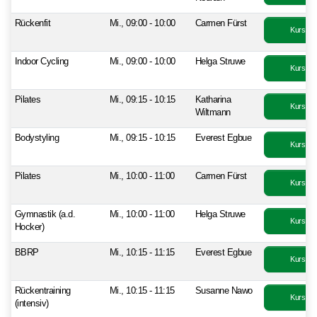
Rückenfit
Mi., 09:00 - 10:00
Carmen Fürst
Kurs bu
Indoor Cycling
Mi., 09:00 - 10:00
Helga Struwe
Kurs bu
Pilates
Mi., 09:15 - 10:15
Katharina
Kurs bu
Wiltmann
Bodystyling
Mi., 09:15 - 10:15
Everest Egbue
Kurs bu
Pilates
Mi., 10:00 - 11:00
Carmen Fürst
Kurs bu
Gymnastik (a.d.
Mi., 10:00 - 11:00
Helga Struwe
Kurs bu
Hocker)
BBRP
Mi., 10:15 - 11:15
Everest Egbue
Kurs bu
Rückentraining
Mi., 10:15 - 11:15
Susanne Nawo
Kurs bu
(intensiv)