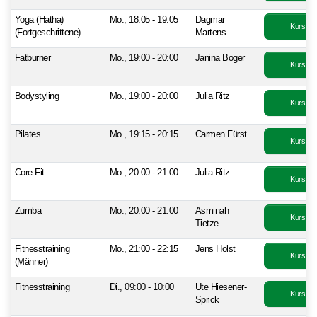
Yoga (Hatha)
Mo., 18:05 - 19:05
Dagmar
Kurs bu
(Fortgeschrittene)
Martens
Fatburner
Mo., 19:00 - 20:00
Janina Boger
Kurs bu
Bodystyling
Mo., 19:00 - 20:00
Julia Ritz
Kurs bu
Pilates
Mo., 19:15 - 20:15
Carmen Fürst
Kurs bu
Core Fit
Mo., 20:00 - 21:00
Julia Ritz
Kurs bu
Zumba
Mo., 20:00 - 21:00
Asminah
Kurs bu
Tietze
Fitnesstraining
Mo., 21:00 - 22:15
Jens Holst
Kurs bu
(Männer)
Fitnesstraining
Di., 09:00 - 10:00
Ute Hiesener-
Kurs bu
Sprick