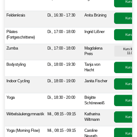
Kurs bu
Feldenkrais
Di., 16:30 - 17:30
Anita Brüning
Kurs bu
Pilates
Di., 17:00 - 18:00
Ingrid Lißner
Kurs bu
(Fortgeschrittene)
Zumba
Di., 17:00 - 18:00
Magdalena
Kurs fällt
11.08.
Preis
Bodystyling
Di., 18:00 - 19:30
Tanja von
Kurs bu
Hacht
Indoor Cycling
Di., 18:00 - 19:00
Janita Fischer
Kurs bu
Yoga
Di., 18:30 - 20:00
Brigitte
Kurs bu
Schöneweiß
Wirbelsäulengymnastik
Mi., 08:15 - 09:15
Katharina
Kurs bu
Wiltmann
Yoga (Morning Flow)
Mi., 08:15 - 09:15
Caroline
Kurs bu
Neurath