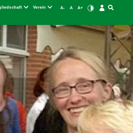
gliedschaft
Verein
A-
A
A+