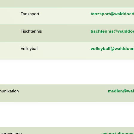
Tanzsport
tanzsport@walddoerf
Tischtennis
tischtennis@walddoe
Volleyball
volleyball@walddoerf
unikation
medien@wald
mvermietung
veranstaltunge