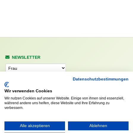
NEWSLETTER
Anrede
Datenschutzbestimmungen
Wir verwenden Cookies
Abonnieren
Wir nutzen Cookies auf unserer Website. Einige von ihnen sind essenziell,
während andere uns helfen, diese Website und Ihre Erfahrung zu
verbessern.
KONTAKT
ÖFFNUNGS- UND
SERVICEZEITEN:
Walddörfer Sportverein
Alle akzeptieren
Ablehnen
Mo. – Fr. 8:00 – 22:00 Uhr
Halenreie 32-34
Sa. & So. 9:00 – 19:00 Uhr