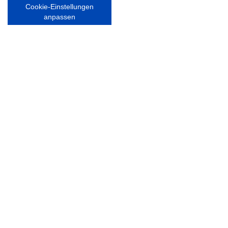
22359 Hamburg
Cookie-Einstellungen
Tel. 040 / 64 50 62 - 0
anpassen
info@walddoerfer-sv.de
MEDIA
VEREINSSHOP
Nordsport.store
RECHTLICHES
Impressum
Datenschutzerklärung
Ausgezeichnet mit: