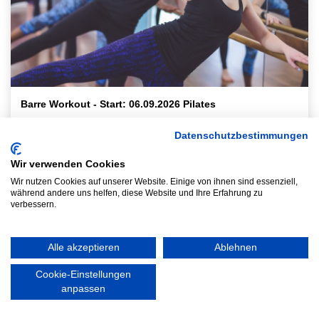
Barre Workout - Start: 06.09.2026 Pilates
Das Barre Workout ist ein umfassendes
Datenschutzbestimmungen
Ganzkörperfitnesstraining, das Elemente aus Pilates, Yoga,
Fitness und Ballett vereint. Vorkenntnisse sind nicht
Wir verwenden Cookies
erforderlich. Der Fokus beim Barre Training liegt auf kleinen
Wir nutzen Cookies auf unserer Website. Einige von ihnen sind essenziell,
isometrischen Bewegungen, die deine Muskeln zum brennen
während andere uns helfen, diese Website und Ihre Erfahrung zu
bringen. Barre gilt als eines der wenigen Workouts, das
verbessern.
wirklich für jedes Alt
...
Sportforum Gym 4
Alle akzeptieren
Ablehnen
Lehrkräfte: Carmen Fürst
Kursgebühren: Mitglieder 60.00 €
Cookie-Einstellungen
Nichtmitglieder 70.00 €
anpassen
Anzahl freie Plätze: 0