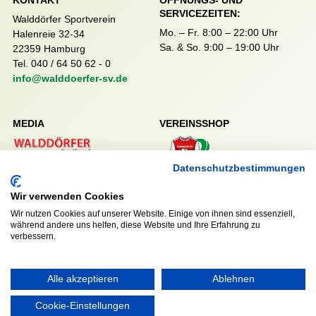
KONTAKT
ÖFFNUNGS- UND
SERVICEZEITEN:
Walddörfer Sportverein
Mo. – Fr. 8:00 – 22:00 Uhr
Halenreie 32-34
Sa. & So. 9:00 – 19:00 Uhr
22359 Hamburg
Tel. 040 / 64 50 62 - 0
info@walddoerfer-sv.de
MEDIA
VEREINSSHOP
Datenschutzbestimmungen
Nordsport.store
Wir verwenden Cookies
Wir nutzen Cookies auf unserer Website. Einige von ihnen sind essenziell,
während andere uns helfen, diese Website und Ihre Erfahrung zu
RECHTLICHES
verbessern.
Impressum
Datenschutzerklärung
Alle akzeptieren
Ablehnen
Cookie-Einstellungen