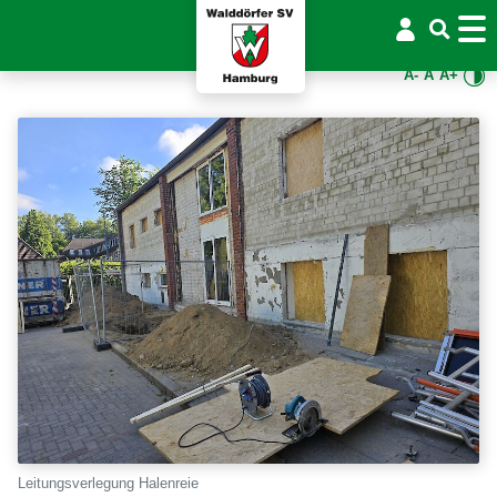
A-
A
A+
Leitungsverlegung Halenreie