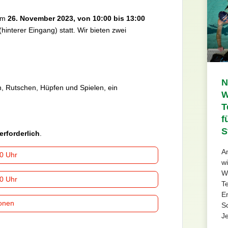
 am
26. November 2023, von 10:00 bis 13:00
(hinterer Eingang) statt. Wir bieten zwei
N
n, Rutschen, Hüpfen und Spielen, ein
W
T
f
S
erforderlich
.
A
0 Uhr
w
W
0 Uhr
Te
E
onen
S
Je