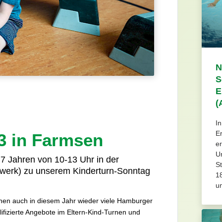
N
S
E
(
I
E
3 in Farmsen
e
U
 7 Jahren von 10-13 Uhr in der
St
swerk) zu unserem Kinderturn-Sonntag
1
un
nen auch in diesem Jahr wieder viele Hamburger
lifizierte Angebote im Eltern-Kind-Turnen und