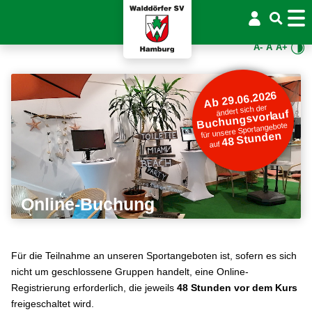
A-
A
A+
Ab 29.06.2026
ändert sich der
Buchungsvorlauf
für unsere Sportangebote
48 Stunden
auf
Online-Buchung
Für die Teilnahme an unseren Sportangeboten ist, sofern es sich
nicht um geschlossene Gruppen handelt, eine Online-
Registrierung erforderlich, die jeweils
48 Stunden vor dem Kurs
freigeschaltet wird.