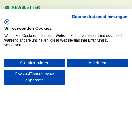
NEWSLETTER
Anrede
Datenschutzbestimmungen
Wir verwenden Cookies
Wir nutzen Cookies auf unserer Website. Einige von ihnen sind essenziell,
während andere uns helfen, diese Website und Ihre Erfahrung zu
Abonnieren
verbessern.
KONTAKT
ÖFFNUNGS- UND
Alle akzeptieren
Ablehnen
SERVICEZEITEN:
Walddörfer Sportverein
Cookie-Einstellungen
Mo. – Fr. 8:00 – 22:00 Uhr
Halenreie 32-34
anpassen
Sa. & So. 9:00 – 19:00 Uhr
22359 Hamburg
Tel. 040 / 64 50 62 - 0
info@walddoerfer-sv.de
MEDIA
VEREINSSHOP