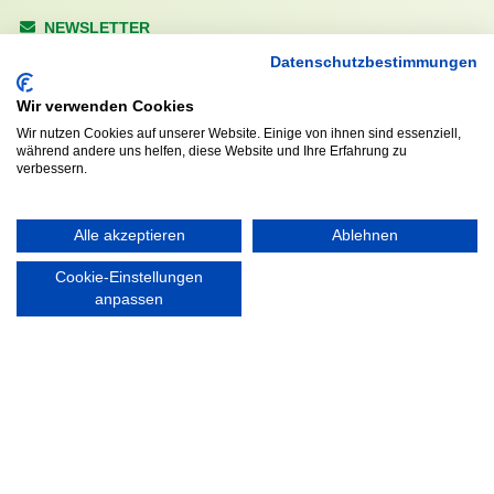
NEWSLETTER
Anrede
Datenschutzbestimmungen
Wir verwenden Cookies
Wir nutzen Cookies auf unserer Website. Einige von ihnen sind essenziell,
während andere uns helfen, diese Website und Ihre Erfahrung zu
Abonnieren
verbessern.
KONTAKT
ÖFFNUNGS- UND
Alle akzeptieren
Ablehnen
SERVICEZEITEN:
Walddörfer Sportverein
Cookie-Einstellungen
Mo. – Fr. 8:00 – 22:00 Uhr
Halenreie 32-34
anpassen
Sa. & So. 9:00 – 19:00 Uhr
22359 Hamburg
Tel. 040 / 64 50 62 - 0
info@walddoerfer-sv.de
MEDIA
VEREINSSHOP