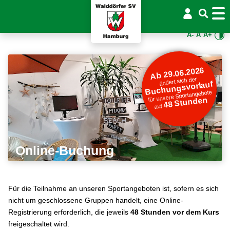
A-
A
A+
Ab 29.06.2026
ändert sich der
Buchungsvorlauf
für unsere Sportangebote
48 Stunden
auf
Online-Buchung
Für die Teilnahme an unseren Sportangeboten ist, sofern es sich
nicht um geschlossene Gruppen handelt, eine Online-
Registrierung erforderlich, die jeweils
48 Stunden vor dem Kurs
freigeschaltet wird.