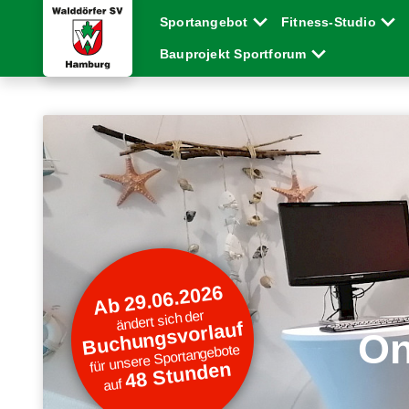
Sportangebot
Fitness-Studio
Bauprojekt Sportforum
Ab 29.06.2026
ändert sich der
Buchungsvorlauf
On
für unsere Sportangebote
48 Stunden
auf