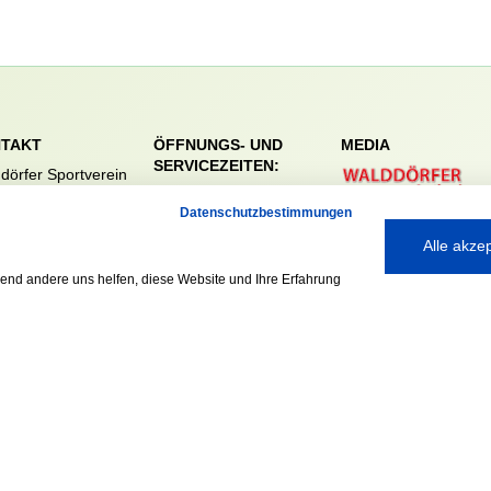
TAKT
ÖFFNUNGS- UND
MEDIA
SERVICEZEITEN:
dörfer Sportverein
Mo. – Fr. 8:00 – 22:00
nreie 32-34
Datenschutzbestimmungen
Uhr
59 Hamburg
Sa. & So. 9:00 – 19:00
040 / 64 50 62 - 0
Alle akze
Uhr
@walddoerfer-
rend andere uns helfen, diese Website und Ihre Erfahrung
e
Ausgezeichnet mit: