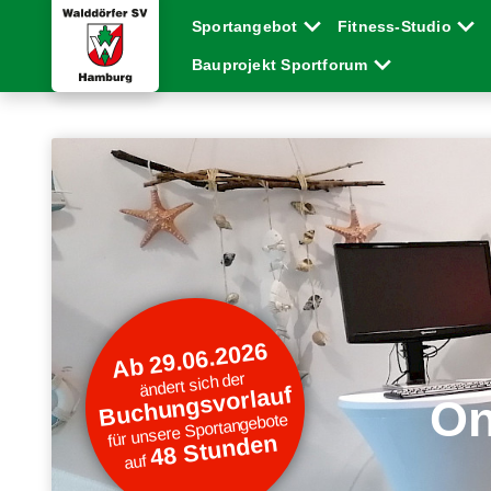
Sportangebot
Fitness-Studio
Bauprojekt Sportforum
Ab 29.06.2026
ändert sich der
Buchungsvorlauf
On
für unsere Sportangebote
48 Stunden
auf