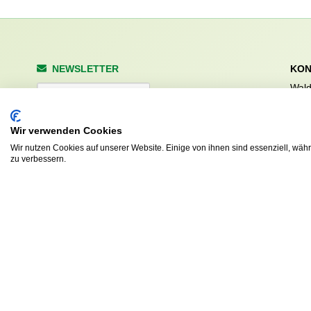
NEWSLETTER
KON
Wald
Anrede
Hale
223
Tel. 
Wir verwenden Cookies
info
Wir nutzen Cookies auf unserer Website. Einige von ihnen sind essenziell, wäh
Abonnieren
zu verbessern.
sv.d