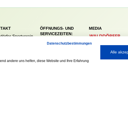
TAKT
ÖFFNUNGS- UND
MEDIA
SERVICEZEITEN:
dörfer Sportverein
Mo. – Fr. 8:00 – 22:00
nreie 32-34
Datenschutzbestimmungen
Uhr
59 Hamburg
Alle akze
Sa. & So. 9:00 – 19:00
040 / 64 50 62 - 0
Uhr
@walddoerfer-
rend andere uns helfen, diese Website und Ihre Erfahrung
e
Ausgezeichnet mit: