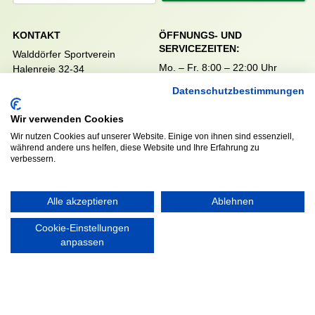
KONTAKT
ÖFFNUNGS- UND
SERVICEZEITEN:
Walddörfer Sportverein
Mo. – Fr. 8:00 – 22:00 Uhr
Halenreie 32-34
Sa. & So. 9:00 – 19:00 Uhr
22359 Hamburg
Datenschutzbestimmungen
Tel. 040 / 64 50 62 - 0
info@walddoerfer-sv.de
Wir verwenden Cookies
Wir nutzen Cookies auf unserer Website. Einige von ihnen sind essenziell,
während andere uns helfen, diese Website und Ihre Erfahrung zu
MEDIA
VEREINSSHOP
verbessern.
Alle akzeptieren
Ablehnen
Nordsport.store
Cookie-Einstellungen
anpassen
RECHTLICHES
Impressum
Datenschutzerklärung