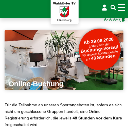
A-
A
A+
Ab 29.06.2026
ändert sich der
Buchungsvorlauf
für unsere Sportangebote
48 Stunden
auf
Online-Buchung
Für die Teilnahme an unseren Sportangeboten ist, sofern es sich
nicht um geschlossene Gruppen handelt, eine Online-
Registrierung erforderlich, die jeweils
48 Stunden vor dem Kurs
freigeschaltet wird.