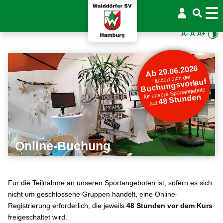
A-
A
A+
Ab 29.06.2026
ändert sich der
Buchungsvorlauf
für unsere Sportangebote
48 Stunden
auf
Online-Buchung
Für die Teilnahme an unseren Sportangeboten ist, sofern es sich
nicht um geschlossene Gruppen handelt, eine Online-
Registrierung erforderlich, die jeweils
48 Stunden vor dem Kurs
freigeschaltet wird.