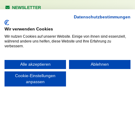
NEWSLETTER
Anrede
Datenschutzbestimmungen
Wir verwenden Cookies
Wir nutzen Cookies auf unserer Website. Einige von ihnen sind essenziell,
während andere uns helfen, diese Website und Ihre Erfahrung zu
Abonnieren
verbessern.
KONTAKT
ÖFFNUNGS- UND
Alle akzeptieren
Ablehnen
SERVICEZEITEN:
Walddörfer Sportverein
Cookie-Einstellungen
Mo. – Fr. 8:00 – 22:00 Uhr
Halenreie 32-34
anpassen
Sa. & So. 9:00 – 19:00 Uhr
22359 Hamburg
Tel. 040 / 64 50 62 - 0
info@walddoerfer-sv.de
MEDIA
VEREINSSHOP