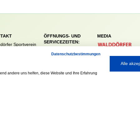
TAKT
ÖFFNUNGS- UND
MEDIA
SERVICEZEITEN:
dörfer Sportverein
Mo. – Fr. 8:00 – 22:00
nreie 32-34
Datenschutzbestimmungen
Uhr
59 Hamburg
Sa. & So. 9:00 – 19:00
Alle akze
040 / 64 50 62 - 0
Uhr
@walddoerfer-
rend andere uns helfen, diese Website und Ihre Erfahrung
e
Ausgezeichnet mit: