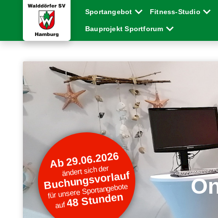
Sportangebot
Fitness-Studio
Bauprojekt Sportforum
Ab 29.06.2026
ändert sich der
Buchungsvorlauf
On
für unsere Sportangebote
48 Stunden
auf