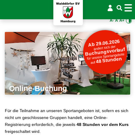
A-
A
A+
Ab 29.06.2026
ändert sich der
Buchungsvorlauf
für unsere Sportangebote
48 Stunden
auf
Online-Buchung
Für die Teilnahme an unseren Sportangeboten ist, sofern es sich
nicht um geschlossene Gruppen handelt, eine Online-
Registrierung erforderlich, die jeweils
48 Stunden vor dem Kurs
freigeschaltet wird.