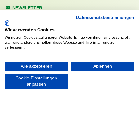
NEWSLETTER
Anrede
Datenschutzbestimmungen
Wir verwenden Cookies
Wir nutzen Cookies auf unserer Website. Einige von ihnen sind essenziell,
während andere uns helfen, diese Website und Ihre Erfahrung zu
Abonnieren
verbessern.
KONTAKT
ÖFFNUNGS- UND
Alle akzeptieren
Ablehnen
SERVICEZEITEN:
Walddörfer Sportverein
Cookie-Einstellungen
Mo. – Fr. 8:00 – 22:00 Uhr
Halenreie 32-34
anpassen
Sa. & So. 9:00 – 19:00 Uhr
22359 Hamburg
Tel. 040 / 64 50 62 - 0
info@walddoerfer-sv.de
MEDIA
VEREINSSHOP