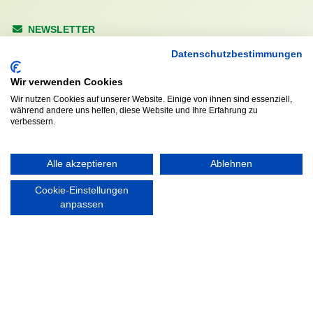
NEWSLETTER
Anrede
Datenschutzbestimmungen
Wir verwenden Cookies
Wir nutzen Cookies auf unserer Website. Einige von ihnen sind essenziell,
während andere uns helfen, diese Website und Ihre Erfahrung zu
Abonnieren
verbessern.
KONTAKT
ÖFFNUNGS- UND
Alle akzeptieren
Ablehnen
SERVICEZEITEN:
Walddörfer Sportverein
Cookie-Einstellungen
Mo. – Fr. 8:00 – 22:00 Uhr
Halenreie 32-34
anpassen
Sa. & So. 9:00 – 19:00 Uhr
22359 Hamburg
Tel. 040 / 64 50 62 - 0
info@walddoerfer-sv.de
MEDIA
VEREINSSHOP