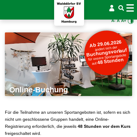
A-
A
A+
Ab 29.06.2026
ändert sich der
Buchungsvorlauf
für unsere Sportangebote
48 Stunden
auf
Online-Buchung
Für die Teilnahme an unseren Sportangeboten ist, sofern es sich
nicht um geschlossene Gruppen handelt, eine Online-
Registrierung erforderlich, die jeweils
48 Stunden vor dem Kurs
freigeschaltet wird.