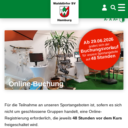
A-
A
A+
Ab 29.06.2026
ändert sich der
Buchungsvorlauf
für unsere Sportangebote
48 Stunden
auf
Online-Buchung
Für die Teilnahme an unseren Sportangeboten ist, sofern es sich
nicht um geschlossene Gruppen handelt, eine Online-
Registrierung erforderlich, die jeweils
48 Stunden vor dem Kurs
freigeschaltet wird.