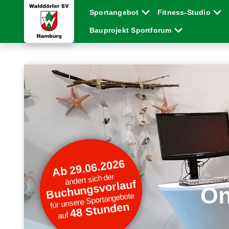
Sportangebot
Fitness-Studio
Bauprojekt Sportforum
Ab 29.06.2026
ändert sich der
Buchungsvorlauf
On
für unsere Sportangebote
48 Stunden
auf