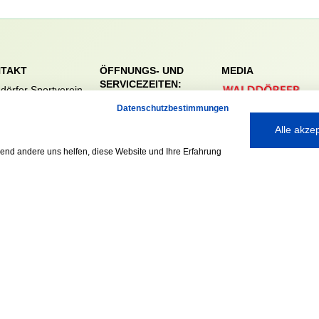
TAKT
ÖFFNUNGS- UND
MEDIA
SERVICEZEITEN:
dörfer Sportverein
Mo. – Fr. 8:00 – 22:00
nreie 32-34
Datenschutzbestimmungen
Uhr
59 Hamburg
Alle akze
Sa. & So. 9:00 – 19:00
040 / 64 50 62 - 0
Uhr
@walddoerfer-
rend andere uns helfen, diese Website und Ihre Erfahrung
e
Ausgezeichnet mit: