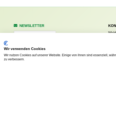
NEWSLETTER
KON
Wald
Anrede
Hale
223
Tel. 
Wir verwenden Cookies
info
Wir nutzen Cookies auf unserer Website. Einige von ihnen sind essenziell, wäh
Abonnieren
zu verbessern.
sv.d