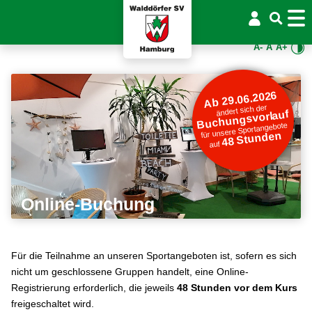
A-
A
A+
Ab 29.06.2026
ändert sich der
Buchungsvorlauf
für unsere Sportangebote
48 Stunden
auf
Online-Buchung
Für die Teilnahme an unseren Sportangeboten ist, sofern es sich
nicht um geschlossene Gruppen handelt, eine Online-
Registrierung erforderlich, die jeweils
48 Stunden vor dem Kurs
freigeschaltet wird.