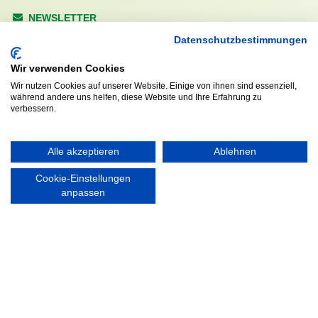
NEWSLETTER
Anrede
Datenschutzbestimmungen
Wir verwenden Cookies
Wir nutzen Cookies auf unserer Website. Einige von ihnen sind essenziell,
während andere uns helfen, diese Website und Ihre Erfahrung zu
Abonnieren
verbessern.
KONTAKT
ÖFFNUNGS- UND
Alle akzeptieren
Ablehnen
SERVICEZEITEN:
Walddörfer Sportverein
Cookie-Einstellungen
Mo. – Fr. 8:00 – 22:00 Uhr
Halenreie 32-34
anpassen
Sa. & So. 9:00 – 19:00 Uhr
22359 Hamburg
Tel. 040 / 64 50 62 - 0
info@walddoerfer-sv.de
MEDIA
VEREINSSHOP