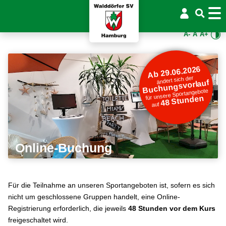
A-
A
A+
Ab 29.06.2026
ändert sich der
Buchungsvorlauf
für unsere Sportangebote
48 Stunden
auf
Online-Buchung
Für die Teilnahme an unseren Sportangeboten ist, sofern es sich
nicht um geschlossene Gruppen handelt, eine Online-
Registrierung erforderlich, die jeweils
48 Stunden vor dem Kurs
freigeschaltet wird.