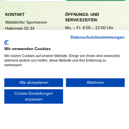
KONTAKT
ÖFFNUNGS- UND
SERVICEZEITEN:
Walddörfer Sportverein
Mo. – Fr. 8:00 – 22:00 Uhr
Halenreie 32-34
Sa. & So. 9:00 – 19:00 Uhr
22359 Hamburg
Datenschutzbestimmungen
Tel. 040 / 64 50 62 - 0
info@walddoerfer-sv.de
Wir verwenden Cookies
Wir nutzen Cookies auf unserer Website. Einige von ihnen sind essenziell,
während andere uns helfen, diese Website und Ihre Erfahrung zu
MEDIA
VEREINSSHOP
verbessern.
Alle akzeptieren
Ablehnen
Nordsport.store
Cookie-Einstellungen
anpassen
RECHTLICHES
Impressum
Datenschutzerklärung