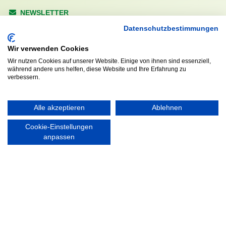
NEWSLETTER
Anrede
Datenschutzbestimmungen
Wir verwenden Cookies
Wir nutzen Cookies auf unserer Website. Einige von ihnen sind essenziell,
während andere uns helfen, diese Website und Ihre Erfahrung zu
Abonnieren
verbessern.
KONTAKT
ÖFFNUNGS- UND
Alle akzeptieren
Ablehnen
SERVICEZEITEN:
Walddörfer Sportverein
Cookie-Einstellungen
Mo. – Fr. 8:00 – 22:00 Uhr
Halenreie 32-34
anpassen
Sa. & So. 9:00 – 19:00 Uhr
22359 Hamburg
Tel. 040 / 64 50 62 - 0
info@walddoerfer-sv.de
MEDIA
VEREINSSHOP