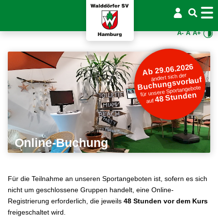
A-
A
A+
Ab 29.06.2026
ändert sich der
Buchungsvorlauf
für unsere Sportangebote
48 Stunden
auf
Online-Buchung
Für die Teilnahme an unseren Sportangeboten ist, sofern es sich
nicht um geschlossene Gruppen handelt, eine Online-
Registrierung erforderlich, die jeweils
48 Stunden vor dem Kurs
freigeschaltet wird.