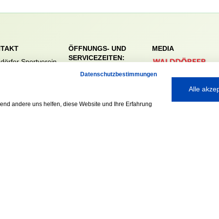
TAKT
ÖFFNUNGS- UND
MEDIA
SERVICEZEITEN:
dörfer Sportverein
Mo. – Fr. 8:00 – 22:00
nreie 32-34
Datenschutzbestimmungen
Uhr
59 Hamburg
Alle akze
Sa. & So. 9:00 – 19:00
040 / 64 50 62 - 0
Uhr
@walddoerfer-
rend andere uns helfen, diese Website und Ihre Erfahrung
e
Ausgezeichnet mit: