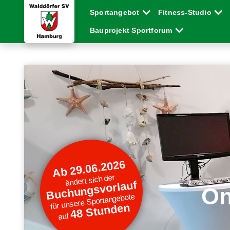
Sportangebot
Fitness-Studio
Bauprojekt Sportforum
Ab 29.06.2026
ändert sich der
Buchungsvorlauf
On
für unsere Sportangebote
48 Stunden
auf