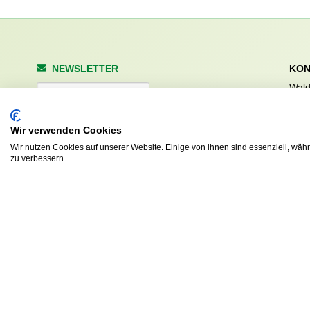
NEWSLETTER
KON
Wald
Anrede
Hale
223
Tel. 
Wir verwenden Cookies
info
Wir nutzen Cookies auf unserer Website. Einige von ihnen sind essenziell, wäh
Abonnieren
zu verbessern.
sv.d