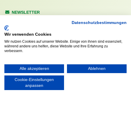
NEWSLETTER
Anrede
Datenschutzbestimmungen
Wir verwenden Cookies
Wir nutzen Cookies auf unserer Website. Einige von ihnen sind essenziell,
während andere uns helfen, diese Website und Ihre Erfahrung zu
Abonnieren
verbessern.
KONTAKT
ÖFFNUNGS- UND
Alle akzeptieren
Ablehnen
SERVICEZEITEN:
Walddörfer Sportverein
Cookie-Einstellungen
Mo. – Fr. 8:00 – 22:00 Uhr
Halenreie 32-34
anpassen
Sa. & So. 9:00 – 19:00 Uhr
22359 Hamburg
Tel. 040 / 64 50 62 - 0
info@walddoerfer-sv.de
MEDIA
VEREINSSHOP