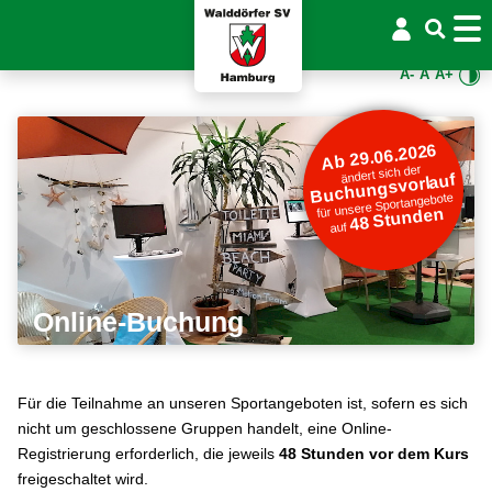
A-
A
A+
Ab 29.06.2026
ändert sich der
Buchungsvorlauf
für unsere Sportangebote
48 Stunden
auf
Online-Buchung
Für die Teilnahme an unseren Sportangeboten ist, sofern es sich
nicht um geschlossene Gruppen handelt, eine Online-
Registrierung erforderlich, die jeweils
48 Stunden vor dem Kurs
freigeschaltet wird.