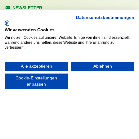
NEWSLETTER
Anrede
Datenschutzbestimmungen
Wir verwenden Cookies
Wir nutzen Cookies auf unserer Website. Einige von ihnen sind essenziell,
während andere uns helfen, diese Website und Ihre Erfahrung zu
Abonnieren
verbessern.
KONTAKT
ÖFFNUNGS- UND
Alle akzeptieren
Ablehnen
SERVICEZEITEN:
Walddörfer Sportverein
Cookie-Einstellungen
Mo. – Fr. 8:00 – 22:00 Uhr
Halenreie 32-34
anpassen
Sa. & So. 9:00 – 19:00 Uhr
22359 Hamburg
Tel. 040 / 64 50 62 - 0
info@walddoerfer-sv.de
MEDIA
VEREINSSHOP