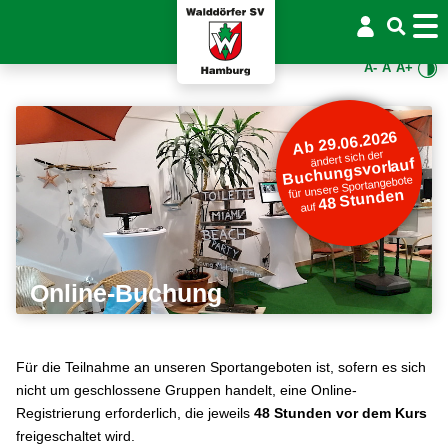
A-
A
A+
Ab 29.06.2026
ändert sich der
Buchungsvorlauf
für unsere Sportangebote
48 Stunden
auf
Online-Buchung
Für die Teilnahme an unseren Sportangeboten ist, sofern es sich
nicht um geschlossene Gruppen handelt, eine Online-
Registrierung erforderlich, die jeweils
48 Stunden vor dem Kurs
freigeschaltet wird.