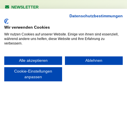
NEWSLETTER
Anrede
Datenschutzbestimmungen
Wir verwenden Cookies
Wir nutzen Cookies auf unserer Website. Einige von ihnen sind essenziell,
während andere uns helfen, diese Website und Ihre Erfahrung zu
Abonnieren
verbessern.
KONTAKT
ÖFFNUNGS- UND
Alle akzeptieren
Ablehnen
SERVICEZEITEN:
Walddörfer Sportverein
Cookie-Einstellungen
Mo. – Fr. 8:00 – 22:00 Uhr
Halenreie 32-34
anpassen
Sa. & So. 9:00 – 19:00 Uhr
22359 Hamburg
Tel. 040 / 64 50 62 - 0
info@walddoerfer-sv.de
MEDIA
VEREINSSHOP