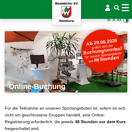
A-
A
A+
Ab 29.06.2026
ändert sich der
Buchungsvorlauf
für unsere Sportangebote
48 Stunden
auf
Online-Buchung
Für die Teilnahme an unseren Sportangeboten ist, sofern es sich
nicht um geschlossene Gruppen handelt, eine Online-
Registrierung erforderlich, die jeweils
48 Stunden vor dem Kurs
freigeschaltet wird.