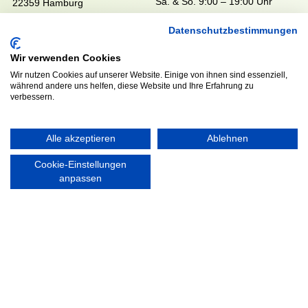
Sa. & So. 9:00 – 19:00 Uhr
22359 Hamburg
Tel. 040 / 64 50 62 - 0
Datenschutzbestimmungen
info@walddoerfer-sv.de
Wir verwenden Cookies
MEDIA
VEREINSSHOP
Wir nutzen Cookies auf unserer Website. Einige von ihnen sind essenziell,
während andere uns helfen, diese Website und Ihre Erfahrung zu
verbessern.
Nordsport.store
Alle akzeptieren
Ablehnen
Cookie-Einstellungen
RECHTLICHES
anpassen
Impressum
Datenschutzerklärung
Ausgezeichnet mit: