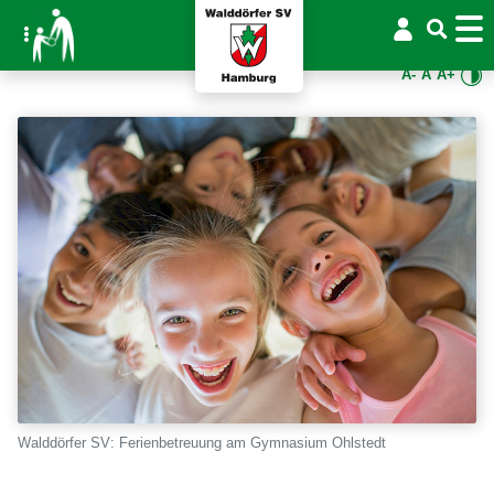
A-
A
A+
Walddörfer SV: Ferienbetreuung am Gymnasium Ohlstedt