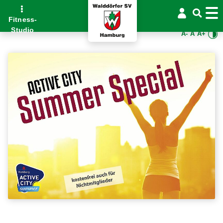
Fitness-
Studio
A-
A
A+