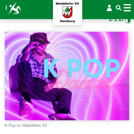
A-
A
A+
K-Pop im Walddörfer SV