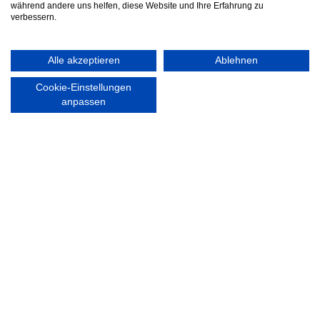
während andere uns helfen, diese Website und Ihre Erfahrung zu
Nordsport.store
verbessern.
RECHTLICHES
Alle akzeptieren
Ablehnen
Impressum
Cookie-Einstellungen
Datenschutzerklärung
anpassen
Ausgezeichnet mit:
Partner: