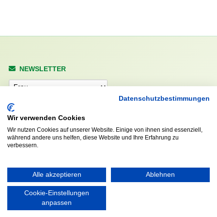
NEWSLETTER
Anrede
Datenschutzbestimmungen
Wir verwenden Cookies
Abonnieren
Wir nutzen Cookies auf unserer Website. Einige von ihnen sind essenziell,
während andere uns helfen, diese Website und Ihre Erfahrung zu
verbessern.
KONTAKT
ÖFFNUNGS- UND
SERVICEZEITEN:
Walddörfer Sportverein
Alle akzeptieren
Ablehnen
Mo. – Fr. 8:00 – 22:00 Uhr
Halenreie 32-34
Sa. & So. 9:00 – 19:00 Uhr
Cookie-Einstellungen
22359 Hamburg
anpassen
Tel. 040 / 64 50 62 - 0
info@walddoerfer-sv.de