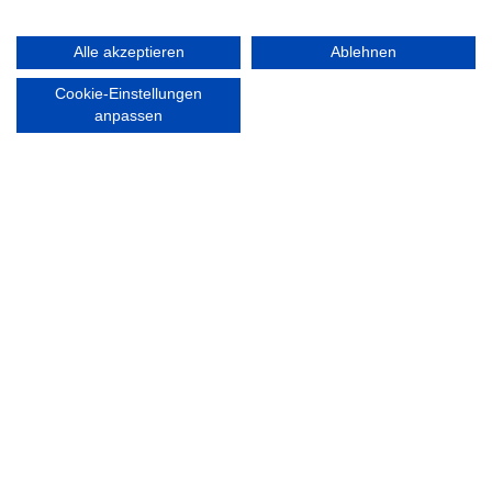
RECHTLICHES
Alle akzeptieren
Ablehnen
Impressum
Cookie-Einstellungen
Datenschutzerklärung
anpassen
Ausgezeichnet mit:
Partner: