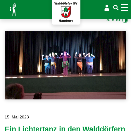
A-
A
A+
15. Mai 2023
Ein Lichtertanz in den Walddörfern