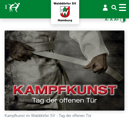
A-
A
A+
Kampfkunst im Walddörfer SV - Tag der offenen Tür