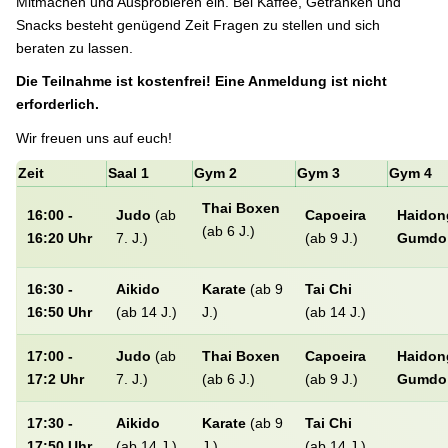
Mitmachen und Ausprobieren ein. Bei Kaffee, Getränken und
Snacks besteht genügend Zeit Fragen zu stellen und sich
beraten zu lassen.
Die Teilnahme ist kostenfrei! Eine Anmeldung ist nicht
erforderlich.
Wir freuen uns auf euch!
Zeit
Saal 1
Gym 2
Gym 3
Gym 4
Thai Boxen
16:00 -
Judo
(ab
Capoeira
Haidon
(ab 6 J.)
16:20 Uhr
7. J.)
(ab 9 J.)
Gumdo
16:30 -
Aikido
Karate
(ab 9
Tai Chi
16:50 Uhr
(ab 14 J.)
J.)
(ab 14 J.)
17:00 -
Judo
(ab
Thai Boxen
Capoeira
Haidon
17:2 Uhr
7. J.)
(ab 6 J.)
(ab 9 J.)
Gumdo
17:30 -
Aikido
Karate
(ab 9
Tai Chi
17:50 Uhr
(ab 14 J.)
J.)
(ab 14 J.)