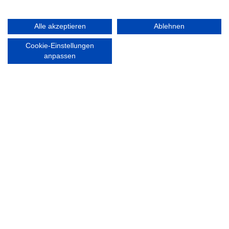
RECHTLICHES
Alle akzeptieren
Ablehnen
Impressum
Cookie-Einstellungen
Datenschutzerklärung
anpassen
Ausgezeichnet mit:
Partner: