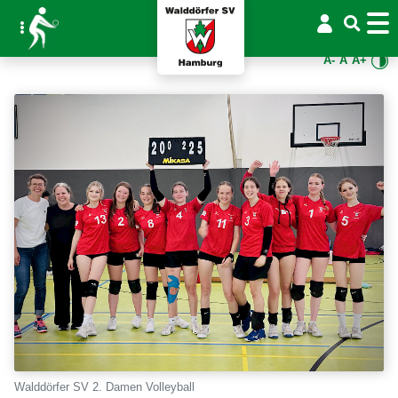
A-
A
A+
Walddörfer SV 2. Damen Volleyball