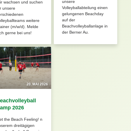
unsere
ir wachsen und suchen
Volleyballabteilung einen
r unsere
gelungenen Beachday
erschiedenen
auf der
lleyballteams weitere
Beachvolleyballanlage in
ainer (m/w/d). Melde
der Berner Au.
ch gerne bei uns!
20. MAI 2026
eachvolleyball
amp 2026
t the Beach Feeling! n
nserem dreitägigen