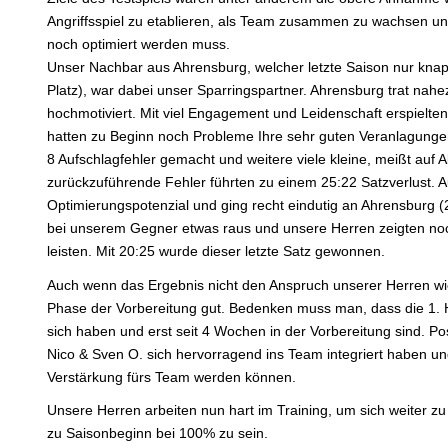
Angriffsspiel zu etablieren, als Team zusammen zu wachsen 
noch optimiert werden muss.
Unser Nachbar aus Ahrensburg, welcher letzte Saison nur knapp
Platz), war dabei unser Sparringspartner. Ahrensburg trat nah
hochmotiviert. Mit viel Engagement und Leidenschaft erspielten
hatten zu Beginn noch Probleme Ihre sehr guten Veranlagungen
8 Aufschlagfehler gemacht und weitere viele kleine, meißt auf
zurückzuführende Fehler führten zu einem 25:22 Satzverlust. A
Optimierungspotenzial und ging recht eindutig an Ahrensburg (2
bei unserem Gegner etwas raus und unsere Herren zeigten noch
leisten. Mit 20:25 wurde dieser letzte Satz gewonnen.
Auch wenn das Ergebnis nicht den Anspruch unserer Herren wied
Phase der Vorbereitung gut. Bedenken muss man, dass die 1. H
sich haben und erst seit 4 Wochen in der Vorbereitung sind. Po
Nico & Sven O. sich hervorragend ins Team integriert haben und
Verstärkung fürs Team werden können.
Unsere Herren arbeiten nun hart im Training, um sich weiter
zu Saisonbeginn bei 100% zu sein.