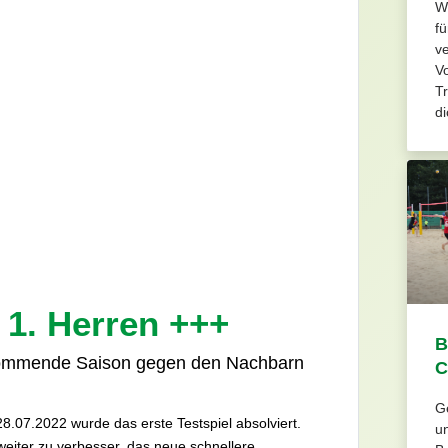
W
fü
v
Vo
Tr
di
 1. Herren +++
B
ie kommende Saison gegen den Nachbarn
C
Ge
8.07.2022 wurde das erste Testspiel absolviert.
u
eiter zu verbesser, das neue schnellere