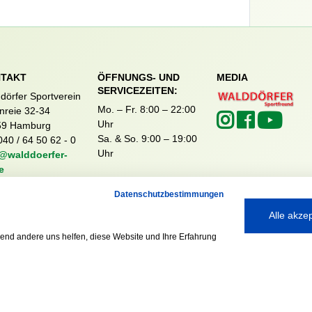
TAKT
ÖFFNUNGS- UND
MEDIA
SERVICEZEITEN:
dörfer Sportverein
Mo. – Fr. 8:00 – 22:00
nreie 32-34
Uhr
59 Hamburg
Sa. & So. 9:00 – 19:00
040 / 64 50 62 - 0
Uhr
@walddoerfer-
e
Datenschutzbestimmungen
Alle akze
rend andere uns helfen, diese Website und Ihre Erfahrung
Ausgezeichnet mit: