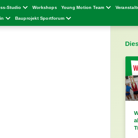
ess-Studio
Workshops
Young Motion Team
Veranstal
ein
Bauprojekt Sportforum
Die
W
a
T