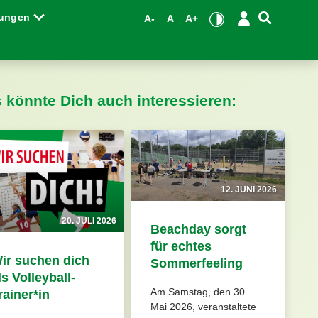
tungen
A-
A
A+
s könnte Dich auch interessieren:
12. JUNI 2026
20. JULI 2026
Beachday sorgt
für echtes
ir suchen dich
Sommerfeeling
ls Volleyball-
Am Samstag, den 30.
rainer*in
Mai 2026, veranstaltete