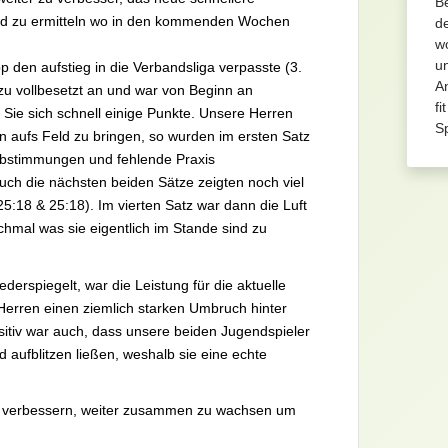
Be
und zu ermitteln wo in den kommenden Wochen
d
wo
u
 den aufstieg in die Verbandsliga verpasste (3.
An
ezu vollbesetzt an und war von Beginn an
fi
 Sie sich schnell einige Punkte. Unsere Herren
Sp
 aufs Feld zu bringen, so wurden im ersten Satz
 Abstimmungen und fehlende Praxis
uch die nächsten beiden Sätze zeigten noch viel
5:18 & 25:18). Im vierten Satz war dann die Luft
mal was sie eigentlich im Stande sind zu
erspiegelt, war die Leistung für die aktuelle
erren einen ziemlich starken Umbruch hinter
sitiv war auch, dass unsere beiden Jugendspieler
 aufblitzen ließen, weshalb sie eine echte
 zu verbessern, weiter zusammen zu wachsen um