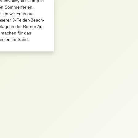
achvolleyball Camp in
en Sommerferien,
llen wir Euch auf
nserer 3-Felder-Beach-
lage in der Berner Au
t machen für das
ielen im Sand.