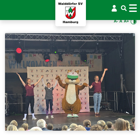
A-
A
A+