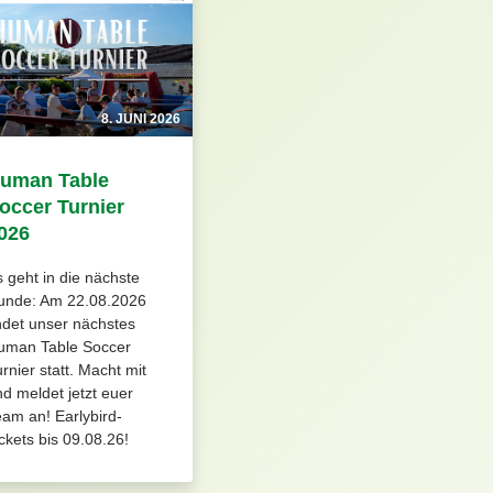
8. JUNI 2026
uman Table
occer Turnier
026
 geht in die nächste
unde: Am 22.08.2026
ndet unser nächstes
uman Table Soccer
rnier statt. Macht mit
d meldet jetzt euer
am an! Earlybird-
ckets bis 09.08.26!