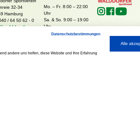
dörfer Sportverein
Mo. – Fr. 8:00 – 22:00
nreie 32-34
Uhr
59 Hamburg
Sa. & So. 9:00 – 19:00
040 / 64 50 62 - 0
Uhr
@walddoerfer-
e
Datenschutzbestimmungen
Alle akze
rend andere uns helfen, diese Website und Ihre Erfahrung
Ausgezeichnet mit:
Partner: