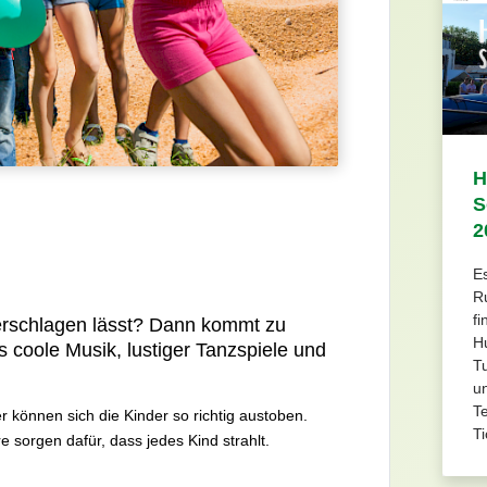
H
S
2
Es
R
fi
öherschlagen lässt? Dann kommt zu
H
s coole Musik, lustiger Tanzspiele und
Tu
un
Te
 können sich die Kinder so richtig austoben.
Ti
 sorgen dafür, dass jedes Kind strahlt.