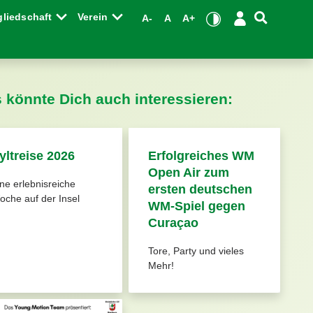
gliedschaft
Verein
A-
A
A+
s könnte Dich auch interessieren:
yltreise 2026
Erfolgreiches WM
Open Air zum
ne erlebnisreiche
ersten deutschen
che auf der Insel
WM-Spiel gegen
Curaçao
Tore, Party und vieles
Mehr!