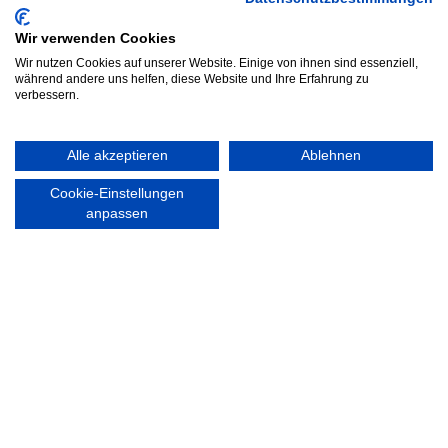
info@walddoerfer-sv.de
Wir verwenden Cookies
Wir nutzen Cookies auf unserer Website. Einige von ihnen sind essenziell,
MEDIA
VEREINSSHOP
während andere uns helfen, diese Website und Ihre Erfahrung zu
verbessern.
Alle akzeptieren
Ablehnen
Nordsport.store
Cookie-Einstellungen
anpassen
RECHTLICHES
Impressum
Datenschutzerklärung
Ausgezeichnet mit: