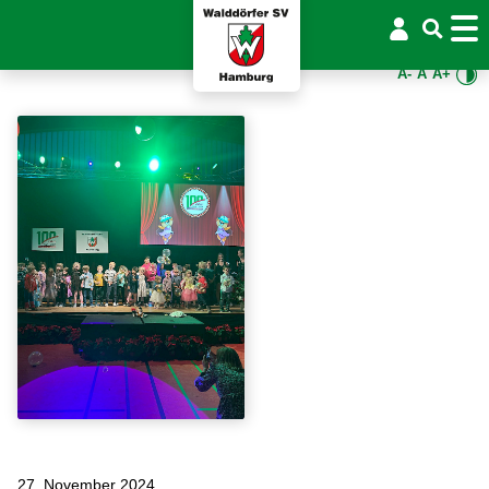
A-
A
A+
27. November 2024