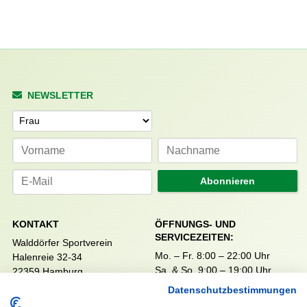
NEWSLETTER
Anrede
Abonnieren
KONTAKT
ÖFFNUNGS- UND
SERVICEZEITEN:
Walddörfer Sportverein
Mo. – Fr. 8:00 – 22:00 Uhr
Halenreie 32-34
Sa. & So. 9:00 – 19:00 Uhr
22359 Hamburg
Tel. 040 / 64 50 62 - 0
Datenschutzbestimmungen
info@walddoerfer-sv.de