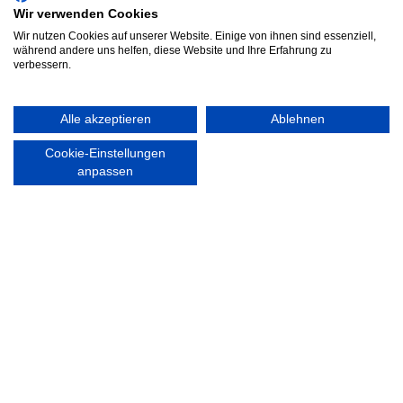
Wir verwenden Cookies
Wir nutzen Cookies auf unserer Website. Einige von ihnen sind essenziell,
MEDIA
VEREINSSHOP
während andere uns helfen, diese Website und Ihre Erfahrung zu
verbessern.
Alle akzeptieren
Ablehnen
Nordsport.store
Cookie-Einstellungen
anpassen
RECHTLICHES
Impressum
Datenschutzerklärung
Ausgezeichnet mit: