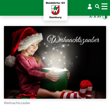
A-
A
A+
Weihnachtszauber