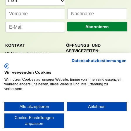
Abonnieren
KONTAKT
ÖFFNUNGS- UND
SERVICEZEITEN:
Walddörfer Sportverein
Mo. – Fr. 8:00 – 22:00 Uhr
Halenreie 32-34
Datenschutzbestimmungen
Sa. & So. 9:00 – 19:00 Uhr
22359 Hamburg
Tel. 040 / 64 50 62 - 0
Wir verwenden Cookies
info@walddoerfer-sv.de
Wir nutzen Cookies auf unserer Website. Einige von ihnen sind essenziell,
während andere uns helfen, diese Website und Ihre Erfahrung zu
verbessern.
MEDIA
VEREINSSHOP
Alle akzeptieren
Ablehnen
Cookie-Einstellungen
Nordsport.store
anpassen