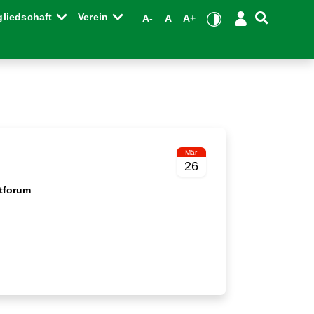
gliedschaft
Verein
A-
A
A+
Mär
26
rtforum