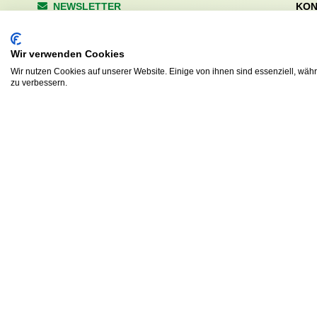
NEWSLETTER
KON
Wald
Anrede
Hale
Wir verwenden Cookies
223
Tel. 
Wir nutzen Cookies auf unserer Website. Einige von ihnen sind essenziell, wäh
zu verbessern.
info
Abonnieren
sv.d