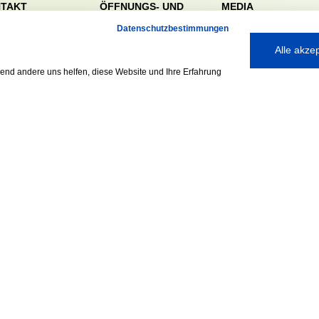
TAKT
ÖFFNUNGS- UND
MEDIA
SERVICEZEITEN:
dörfer Sportverein
Datenschutzbestimmungen
Mo. – Fr. 8:00 – 22:00
nreie 32-34
Alle akze
Uhr
59 Hamburg
Sa. & So. 9:00 – 19:00
040 / 64 50 62 - 0
rend andere uns helfen, diese Website und Ihre Erfahrung
Uhr
@walddoerfer-
e
Ausgezeichnet mit:
Partner: