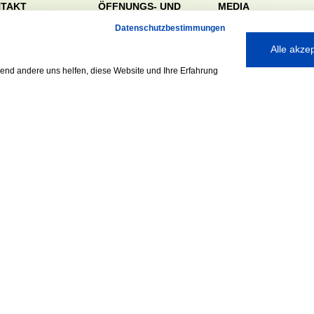
TAKT
ÖFFNUNGS- UND
MEDIA
SERVICEZEITEN:
dörfer Sportverein
Datenschutzbestimmungen
Mo. – Fr. 8:00 – 22:00
nreie 32-34
Alle akze
Uhr
59 Hamburg
Sa. & So. 9:00 – 19:00
040 / 64 50 62 - 0
rend andere uns helfen, diese Website und Ihre Erfahrung
Uhr
@walddoerfer-
e
Ausgezeichnet mit:
Partner: