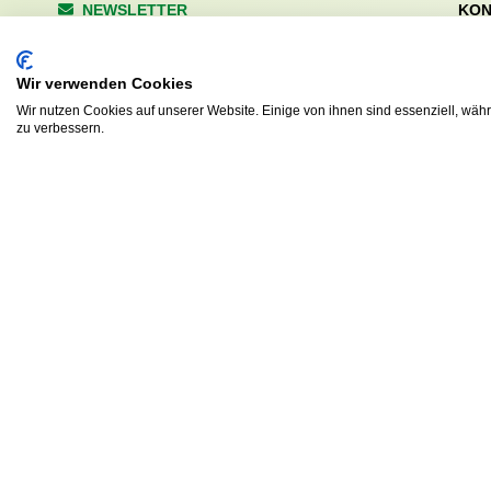
NEWSLETTER
KON
Wald
Anrede
Hale
Wir verwenden Cookies
223
Tel. 
Wir nutzen Cookies auf unserer Website. Einige von ihnen sind essenziell, wäh
zu verbessern.
info
Abonnieren
sv.d