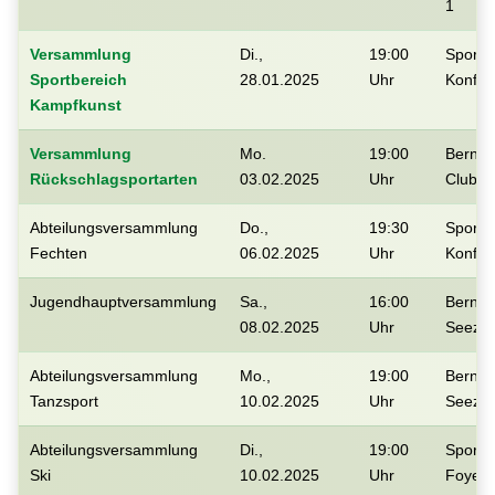
1
Versammlung
Di.,
19:00
Sportf
Sportbereich
28.01.2025
Uhr
Konfe
Kampfkunst
Versammlung
Mo.
19:00
Berner
Rückschlagsportarten
03.02.2025
Uhr
Clubh
Abteilungsversammlung
Do.,
19:30
Sportf
Fechten
06.02.2025
Uhr
Konfe
Jugendhauptversammlung
Sa.,
16:00
Berner
08.02.2025
Uhr
Seezi
Abteilungsversammlung
Mo.,
19:00
Berner
Tanzsport
10.02.2025
Uhr
Seezi
Abteilungsversammlung
Di.,
19:00
Sportf
Ski
10.02.2025
Uhr
Foyer