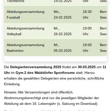
Tischtennis
19.02.2025
Uhr
Seezi
Abteilungsversammlung
Mo.,
18:30
Berner
Fussball
24.02.2025
Uhr
Seezi
Abteilungsversammlung
Mi.,
19:00
Berner
Volleyball
26.02.2025
Uhr
Seezi
Abteilungsversammlung
Mi.,
19:00
Berner
Badminton
05.03.2025
Uhr
Seezi
Die
Delegiertenversammlung 2025
findet am
30.03.2025
um
11
Uhr
im
Gym 2 des Walddörfer Sportforums
statt. Hierzu
erhalten die gewählten Delegierten eine persönliche, schriftliche
Einladung.
Hinweis: Alle Versammlungen sind öffentlich.
Abstimmungsberechtigt sind nur die jeweiligen Mitglieder der
Abteilung ab dem 16. Lebensjahr (s. Satzung im Download).