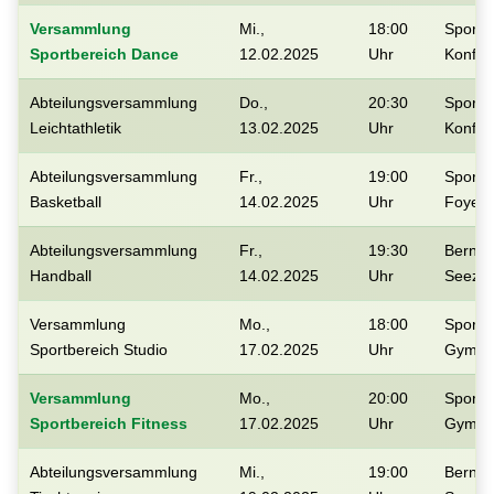
Versammlung
Mi.,
18:00
Sportf
Sportbereich Dance
12.02.2025
Uhr
Konfe
Abteilungsversammlung
Do.,
20:30
Sportf
Leichtathletik
13.02.2025
Uhr
Konfe
Abteilungsversammlung
Fr.,
19:00
Sportf
Basketball
14.02.2025
Uhr
Foyer
Abteilungsversammlung
Fr.,
19:30
Berner
Handball
14.02.2025
Uhr
Seezi
Versammlung
Mo.,
18:00
Sportf
Sportbereich Studio
17.02.2025
Uhr
Gym 3
Versammlung
Mo.,
20:00
Sportf
Sportbereich Fitness
17.02.2025
Uhr
Gym 3
Abteilungsversammlung
Mi.,
19:00
Berner