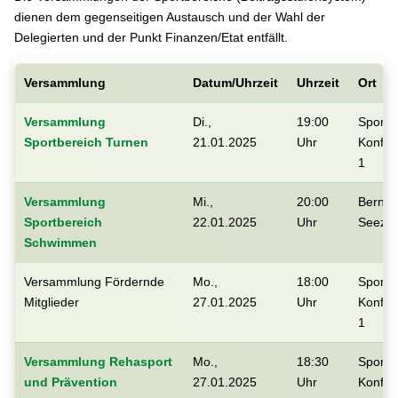
dienen dem gegenseitigen Austausch und der Wahl der
Delegierten und der Punkt Finanzen/Etat entfällt.
Versammlung
Datum/Uhrzeit
Uhrzeit
Ort
Versammlung
Di.,
19:00
Sportf
Sportbereich Turnen
21.01.2025
Uhr
Konfe
1
Versammlung
Mi.,
20:00
Berner
Sportbereich
22.01.2025
Uhr
Seezi
Schwimmen
Versammlung Fördernde
Mo.,
18:00
Sportf
Mitglieder
27.01.2025
Uhr
Konfe
1
Versammlung Rehasport
Mo.,
18:30
Sportf
und Prävention
27.01.2025
Uhr
Konfe