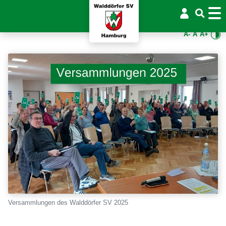
A-
A
A+
Versammlungen des Walddörfer SV 2025