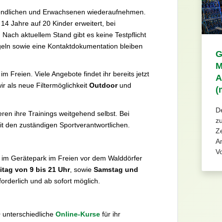
ugendlichen und Erwachsenen wiederaufnehmen.
 Jahre auf 20 Kinder erweitert, bei
Nach aktuellem Stand gibt es keine Testpflicht
geln sowie eine Kontaktdokumentation bleiben
G
M
 Freien. Viele Angebote findet ihr bereits jetzt
A
ir als neue Filtermöglichkeit
Outdoor
und
(
D
ren ihre Trainings weitgehend selbst. Bei
z
t den zuständigen Sportverantwortlichen.
Ze
Am
Vo
 im Gerätepark im Freien vor dem Walddörfer
itag von 9 bis 21 Uhr
, sowie
Samstag und
forderlich und ab sofort möglich.
 unterschiedliche
Online-Kurse
für ihr