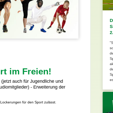
D
S
2
"S
so
d
Sp
a
rt im Freien!
d
Sp
es
jetzt auch für Jugendliche und
diomitglieder) - Erweiterung der
Lockerungen für den Sport zulässt.