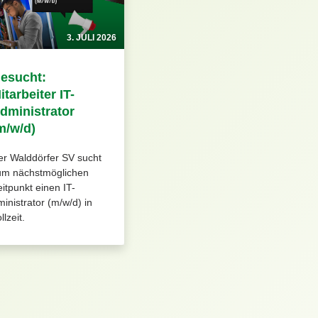
3. JULI 2026
esucht:
itarbeiter IT-
dministrator
m/w/d)
er Walddörfer SV sucht
um nächstmöglichen
itpunkt einen IT-
inistrator (m/w/d) in
llzeit.