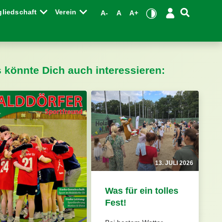
gliedschaft
Verein
A-
A
A+
s könnte Dich auch interessieren:
13. JULI 2026
Was für ein tolles
Fest!