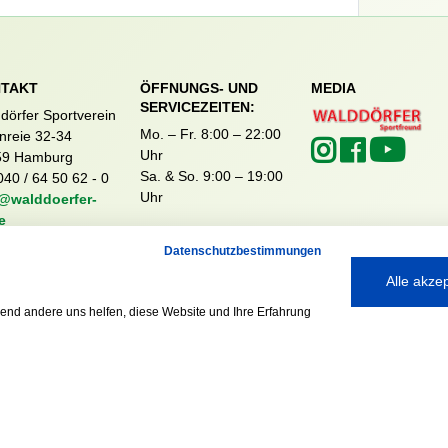
TAKT
ÖFFNUNGS- UND
MEDIA
SERVICEZEITEN:
dörfer Sportverein
Mo. – Fr. 8:00 – 22:00
nreie 32-34
Uhr
59 Hamburg
Sa. & So. 9:00 – 19:00
040 / 64 50 62 - 0
Uhr
@walddoerfer-
e
Datenschutzbestimmungen
Alle akze
rend andere uns helfen, diese Website und Ihre Erfahrung
Ausgezeichnet mit: