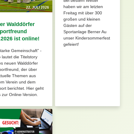
Bei bestem Wetter
haben wir am letzten
22. JULI 2026
Freitag mit über 300
großen und kleinen
er Walddörfer
Gästen auf der
portfreund
Sportanlage Berner Au
unser Kindersommerfest
.2026 ist online!
gefeiert!
tarke Gemeinschaft" -
 lautet die Titelstory
es neuen Walddörfer
ortfreund, der über
ktuelle Themen aus
em Verein und dem
ort berichtet. Hier geht
 zur Online-Version.